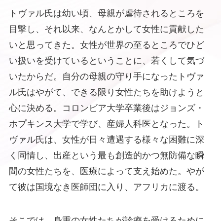
トヴァル氏は幼い頃、母親が虐待されるところを
目撃し、それ以来、なんとかして女性に貢献した
いと思ってきた。女性が世界の至るところでひど
い扱いを受けているということに、若くして気づ
いたからだ。自分の母親の守り手になったトヴァ
ル氏はやがて、できる限り女性たちを助けようと
心に決める。コロンビア大学卒業後はジョンズ・
ホプキンス大学で学び、産婦人科医となった。ト
ヴァル氏は、女性が日々遭遇する様々な困難に深
く同情し、出産という最も創造的かつ無防備な瞬
間の女性たちを、医療によって支え始めた。やが
て彼は国境なき医師団に入り、アフリカに渡る。
そこでは、身重の女性たちが診療を受けるために