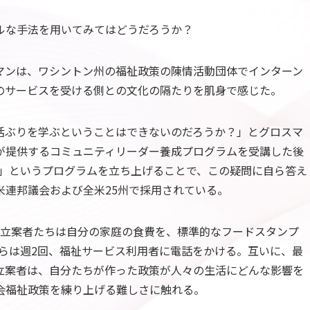
ルな手法を用いてみてはどうだろうか？
マンは、ワシントン州の福祉政策の陳情活動団体でインターン
のサービスを受ける側との文化の隔たりを肌身で感じた。
活ぶりを学ぶということはできないのだろうか？」とグロスマ
が提供するコミュニティリーダー養成プログラムを受講した後
)」というプログラムを立ち上げることで、この疑問に自ら答え
米連邦議会および全米25州で採用されている。
の立案者たちは自分の家庭の食費を、標準的なフードスタンプ
彼らは週2回、福祉サービス利用者に電話をかける。互いに、最
立案者は、自分たちが作った政策が人々の生活にどんな影響を
会福祉政策を練り上げる難しさに触れる。